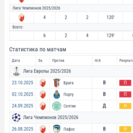
Лига Чемпионов 2025/2026
4
2
2
120′
Всего:
6
2
4
129′
Статистика по матчам
Дата
За
Против
H/A
Результ
Лига Европы 2025/2026
23.10.2025
В
П
Брага
02.10.2025
В
П
Порту
24.09.2025
Д
Н
Селтик
Лига Чемпионов 2025/2026
26.08.2025
В
Н
Пафос