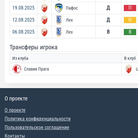
19.08.2025
Д
П
Пафос
12.08.2025
Д
Н
Лех
06.08.2025
В
В
Лех
Трансферы игрока
Из клуба
В клуб
Славия Прага
Ц
О проекте
О проекте
Политика конфиденциальности
Пользовательское соглашение
Контакты