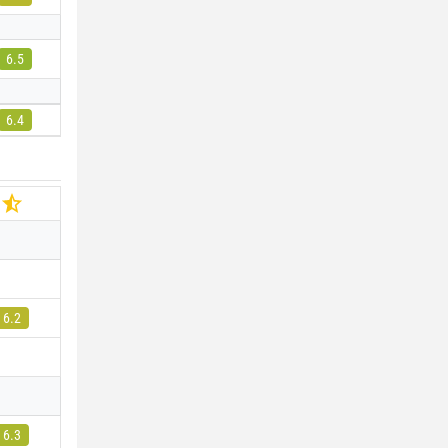
6.5
6.4
6.2
6.3