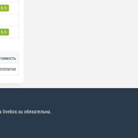
6.5
6.6
тоимость
есплатно
livebox.su обязательна.