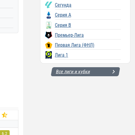
Сегунда
Серия A
Серия B
Премьер-Лига
Первая Лига (ФНЛ)
Лига 1
Все лиги и кубки
6.2