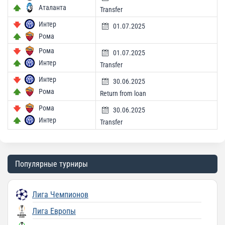
Аталанта
Transfer
Интер
01.07.2025
Рома
Рома
01.07.2025
Интер
Transfer
Интер
30.06.2025
Рома
Return from loan
Рома
30.06.2025
Интер
Transfer
Популярные турниры
Лига Чемпионов
Лига Европы