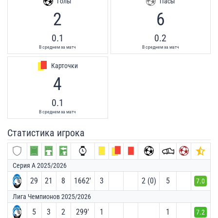
Голы
Пасы
2
6
0.1
0.2
В среднем за матч
В среднем за матч
Карточки
4
0.1
В среднем за матч
Статистика игрока
Серия А 2025/2026
29
21
8
1662′
3
2 (0)
5
7.0
Лига Чемпионов 2025/2026
5
3
2
299′
1
1
7.2