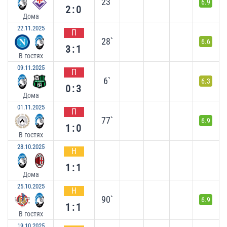
23`
6.9
2:0
Дома
22.11.2025
П
28`
6.6
3:1
В гостях
09.11.2025
П
6`
6.3
0:3
Дома
01.11.2025
П
77`
6.9
1:0
В гостях
28.10.2025
Н
1:1
Дома
25.10.2025
Н
90`
6.9
1:1
В гостях
19.10.2025