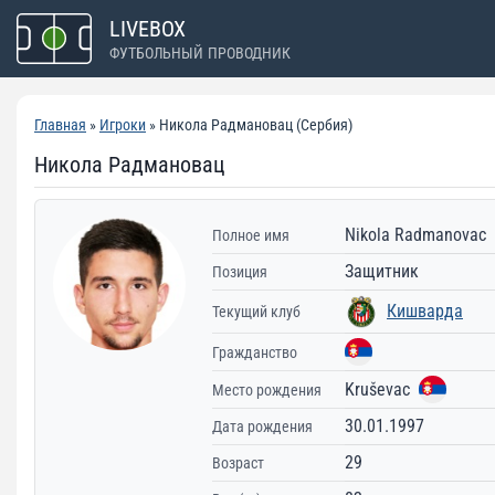
Перейти
LIVEBOX
к
ФУТБОЛЬНЫЙ ПРОВОДНИК
содержимому
Главная
»
Игроки
» Никола Радмановац (Сербия)
Никола Радмановац
Nikola Radmanovac
Полное имя
Защитник
Позиция
Кишварда
Текущий клуб
Гражданство
Kruševac
Место рождения
30.01.1997
Дата рождения
29
Возраст