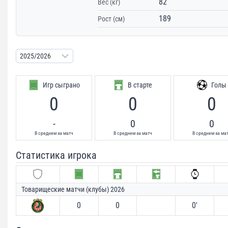
82
Вес (кг)
189
Рост (см)
Игр сыграно
В старте
Голы
0
0
0
-
0
0
В среднем за матч
В среднем за матч
В среднем за ма
Статистика игрока
Товарищеские матчи (клубы) 2026
0
0
0′