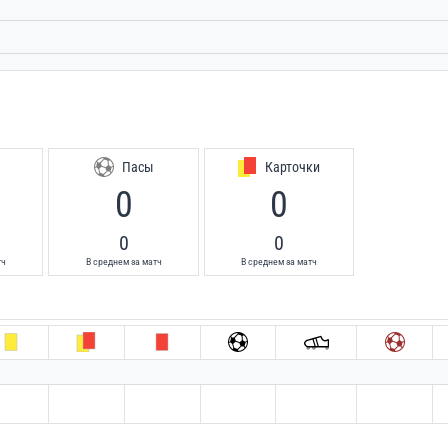
Пасы
Карточки
0
0
0
0
тч
В среднем за матч
В среднем за матч