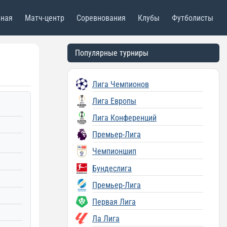
вная
Матч-центр
Соревнования
Клубы
Футболисты
Популярные турниры
Лига Чемпионов
Лига Европы
Лига Конференций
Премьер-Лига
Чемпионшип
Бундеслига
Премьер-Лига
Первая Лига
Ла Лига