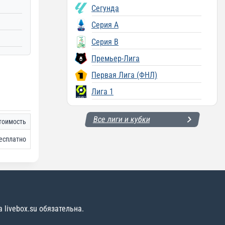
Сегунда
Серия A
Серия B
Премьер-Лига
Первая Лига (ФНЛ)
Лига 1
Все лиги и кубки
тоимость
есплатно
livebox.su обязательна.