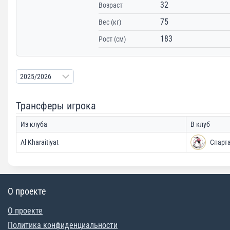
32
Возраст
75
Вес (кг)
183
Рост (см)
Трансферы игрока
Из клуба
В клуб
Al Kharaitiyat
Спарт
О проекте
О проекте
Политика конфиденциальности