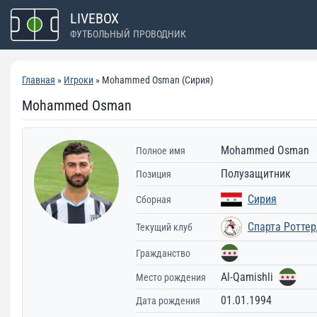
Перейти
LIVEBOX
к
ФУТБОЛЬНЫЙ ПРОВОДНИК
содержимому
Главная
»
Игроки
» Mohammed Osman (Сирия)
Mohammed Osman
Mohammed Osman
Полное имя
Полузащитник
Позиция
Сирия
Сборная
Спарта Ротте
Текущий клуб
Гражданство
Al-Qamishli
Место рождения
01.01.1994
Дата рождения