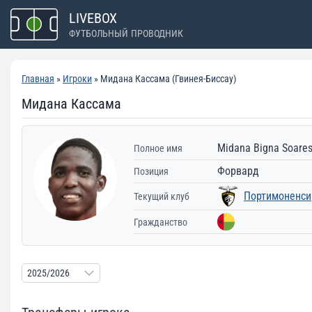
Перейти
LIVEBOX
к
ФУТБОЛЬНЫЙ ПРОВОДНИК
содержимому
Главная
»
Игроки
» Мидана Кассама (Гвинея-Биссау)
Мидана Кассама
Midana Bigna Soare
Полное имя
Форвард
Позиция
Портимоненси
Текущий клуб
Гражданство