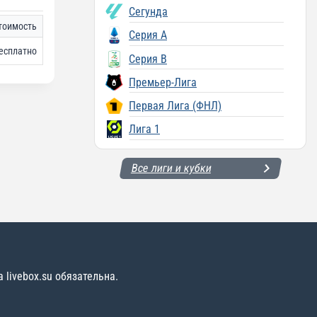
Сегунда
тоимость
Серия A
есплатно
Серия B
Премьер-Лига
Первая Лига (ФНЛ)
Лига 1
Все лиги и кубки
livebox.su обязательна.