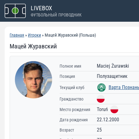
Перейти
LIVEBOX
к
ФУТБОЛЬНЫЙ ПРОВОДНИК
содержимому
Главная
»
Игроки
» Мацей Журавский (Польша)
Мацей Журавский
Maciej Żurawski
Полное имя
Полузащитник
Позиция
Варта Познан
Текущий клуб
Гражданство
Toruń
Место рождения
22.12.2000
Дата рождения
25
Возраст