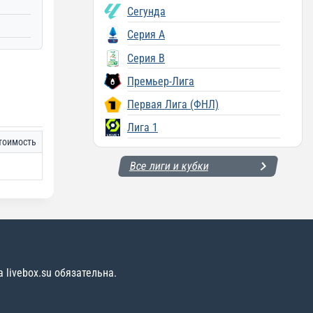
Сегунда
Серия A
Серия B
Премьер-Лига
Первая Лига (ФНЛ)
Лига 1
тоимость
Все лиги и кубки
livebox.su обязательна.