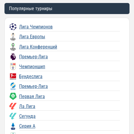
Популярные турниры
Лига Чемпионов
Лига Европы
Лига Конференций
Премьер-Лига
Чемпионшип
Бундеслига
Премьер-Лига
Первая Лига
Ла Лига
Сегунда
Серия A