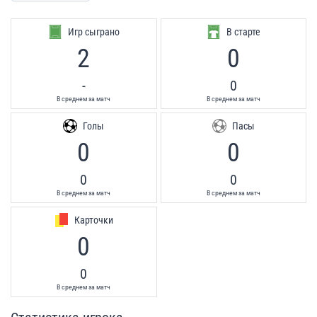
Игр сыграно
В старте
2
0
-
0
В среднем за матч
В среднем за матч
Голы
Пасы
0
0
0
0
В среднем за матч
В среднем за матч
Карточки
0
0
В среднем за матч