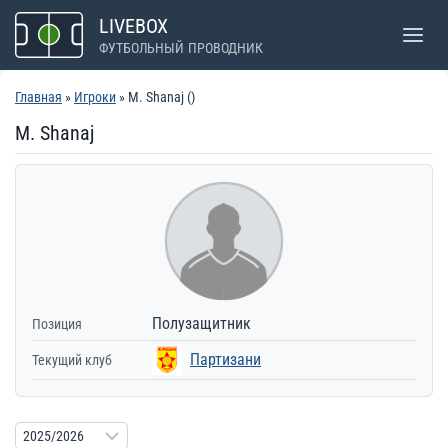
Перейти
LIVEBOX
к
ФУТБОЛЬНЫЙ ПРОВОДНИК
содержимому
Главная
»
Игроки
» M. Shanaj ()
M. Shanaj
Полузащитник
Позиция
Партизани
Текущий клуб