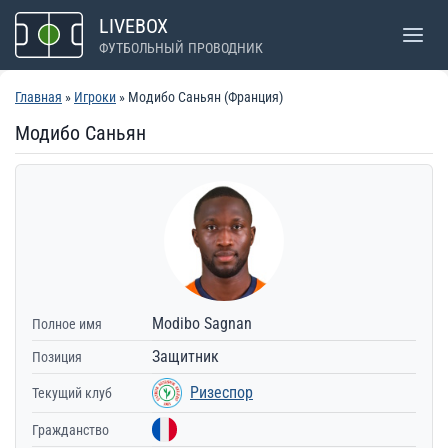
Перейти
LIVEBOX
к
ФУТБОЛЬНЫЙ ПРОВОДНИК
содержимому
Главная
»
Игроки
» Модибо Саньян (Франция)
Модибо Саньян
Modibo Sagnan
Полное имя
Защитник
Позиция
Ризеспор
Текущий клуб
Гражданство