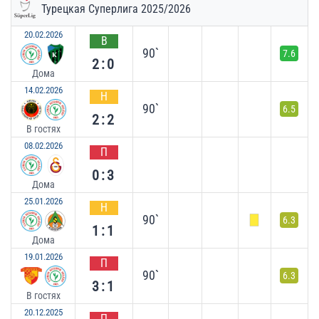
Турецкая Суперлига 2025/2026
20.02.2026
В
90`
7.6
2:0
Дома
14.02.2026
Н
90`
6.5
2:2
В гостях
08.02.2026
П
0:3
Дома
25.01.2026
Н
90`
6.3
1:1
Дома
19.01.2026
П
90`
6.3
3:1
В гостях
20.12.2025
П