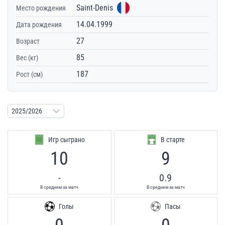
Saint-Denis
Место рождения
14.04.1999
Дата рождения
27
Возраст
85
Вес (кг)
187
Рост (см)
Игр сыграно
В старте
10
9
-
0.9
В среднем за матч
В среднем за матч
Голы
Пасы