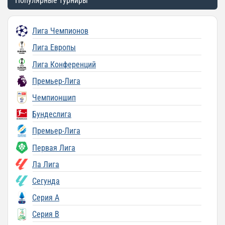
Популярные турниры
Лига Чемпионов
Лига Европы
Лига Конференций
Премьер-Лига
Чемпионшип
Бундеслига
Премьер-Лига
Первая Лига
Ла Лига
Сегунда
Серия A
Серия B