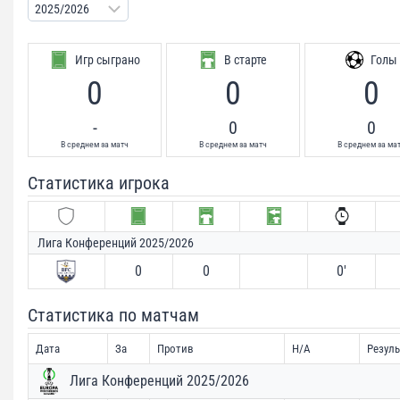
Игр сыграно
В старте
Голы
0
0
0
-
0
0
В среднем за матч
В среднем за матч
В среднем за ма
Статистика игрока
Лига Конференций 2025/2026
0
0
0′
Статистика по матчам
Дата
За
Против
H/A
Резуль
Лига Конференций 2025/2026