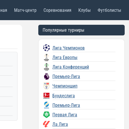
вная
Матч-центр
Соревнования
Клубы
Футболисты
Популярные турниры
Лига Чемпионов
Лига Европы
Лига Конференций
Премьер-Лига
Чемпионшип
Бундеслига
Премьер-Лига
Первая Лига
Ла Лига