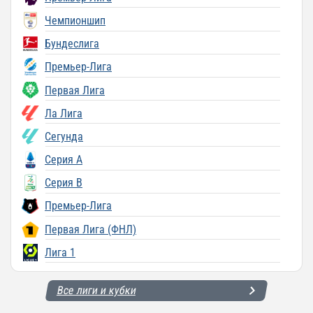
Чемпионшип
Бундеслига
Премьер-Лига
Первая Лига
Ла Лига
Сегунда
Серия A
Серия B
Премьер-Лига
Первая Лига (ФНЛ)
Лига 1
Все лиги и кубки