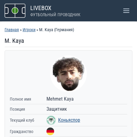
Перейти
LIVEBOX
к
ФУТБОЛЬНЫЙ ПРОВОДНИК
содержимому
Главная
»
Игроки
» M. Kaya (Германия)
M. Kaya
Mehmet Kaya
Полное имя
Защитник
Позиция
Коньяспор
Текущий клуб
Гражданство