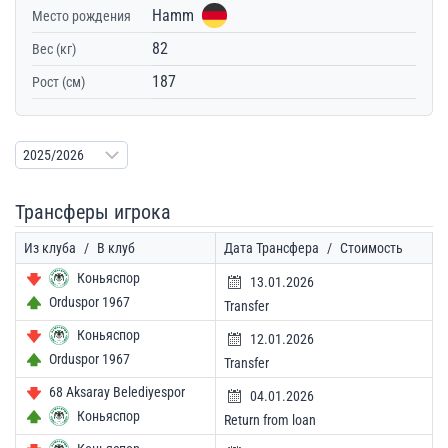
Hamm
Место рождения
82
Вес (кг)
187
Рост (см)
Трансферы игрока
Из клуба
/
В клуб
Дата Трансфера
/
Стоимость
Коньяспор
13.01.2026
Orduspor 1967
Transfer
Коньяспор
12.01.2026
Orduspor 1967
Transfer
68 Aksaray Belediyespor
04.01.2026
Коньяспор
Return from loan