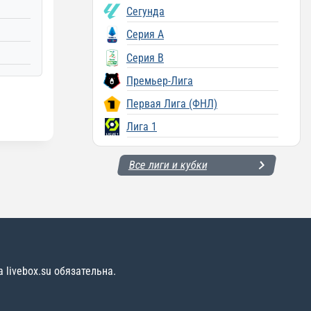
Сегунда
Серия A
Серия B
Премьер-Лига
Первая Лига (ФНЛ)
Лига 1
Все лиги и кубки
livebox.su обязательна.