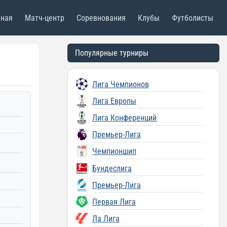
вная
Матч-центр
Соревнования
Клубы
Футболисты
Популярные турниры
Лига Чемпионов
Лига Европы
Лига Конференций
Премьер-Лига
Чемпионшип
Бундеслига
Премьер-Лига
Первая Лига
Ла Лига