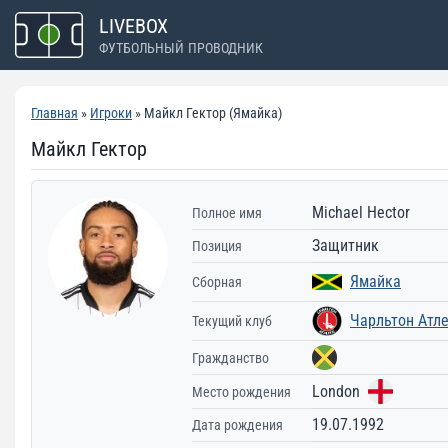
Перейти
LIVEBOX
к
ФУТБОЛЬНЫЙ ПРОВОДНИК
содержимому
Главная
»
Игроки
» Майкл Гектор (Ямайка)
Майкл Гектор
Michael Hector
Полное имя
Защитник
Позиция
Ямайка
Сборная
Чарльтон Атл
Текущий клуб
Гражданство
London
Место рождения
19.07.1992
Дата рождения