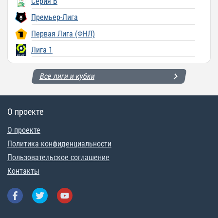
Серия B
Премьер-Лига
Первая Лига (ФНЛ)
Лига 1
Все лиги и кубки
О проекте
О проекте
Политика конфиденциальности
Пользовательское соглашение
Контакты