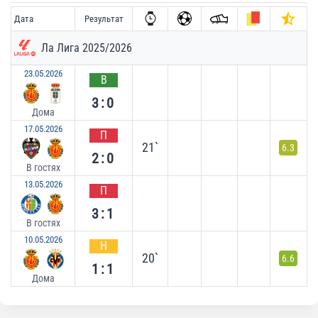
Дата
Результат
Ла Лига 2025/2026
23.05.2026
В
3:0
Дома
17.05.2026
П
21`
6.3
2:0
В гостях
13.05.2026
П
3:1
В гостях
10.05.2026
Н
20`
6.6
1:1
Дома