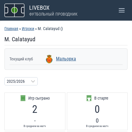
Перейти
LIVEBOX
к
ФУТБОЛЬНЫЙ ПРОВОДНИК
содержимому
Главная
»
Игроки
» M. Calatayud ()
M. Calatayud
Мальорка
Текущий клуб
Игр сыграно
В старте
2
0
-
0
В среднем за матч
В среднем за матч