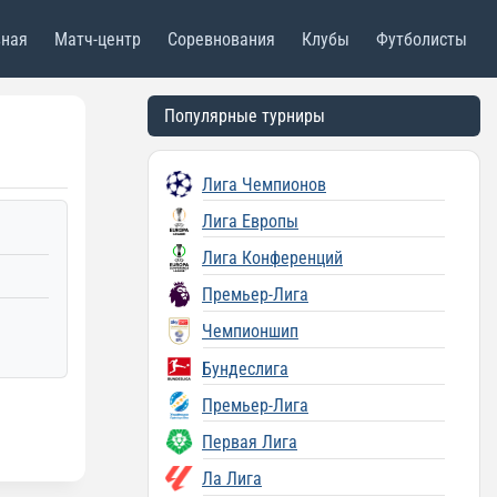
вная
Матч-центр
Соревнования
Клубы
Футболисты
Популярные турниры
Лига Чемпионов
Лига Европы
Лига Конференций
Премьер-Лига
Чемпионшип
Бундеслига
Премьер-Лига
Первая Лига
Ла Лига