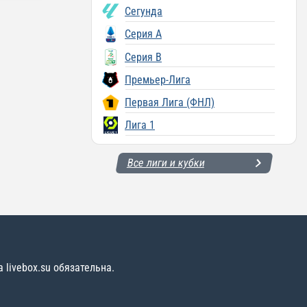
Сегунда
Серия A
Серия B
Премьер-Лига
Первая Лига (ФНЛ)
Лига 1
Все лиги и кубки
livebox.su обязательна.