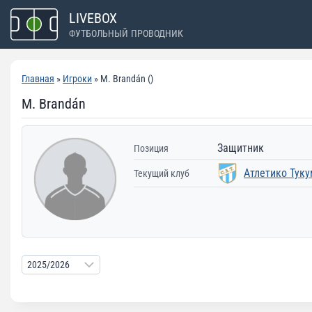
Перейти
LIVEBOX
к
ФУТБОЛЬНЫЙ ПРОВОДНИК
содержимому
Главная
»
Игроки
» M. Brandán ()
M. Brandán
Защитник
Позиция
Атлетико Тук
Текущий клуб