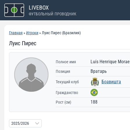
Перейти
LIVEBOX
к
ФУТБОЛЬНЫЙ ПРОВОДНИК
содержимому
Главная
»
Игроки
» Луис Пирес (Бразилия)
Луис Пирес
Luís Henrique Morae
Полное имя
Вратарь
Позиция
Боавишта
Текущий клуб
Гражданство
188
Рост (см)