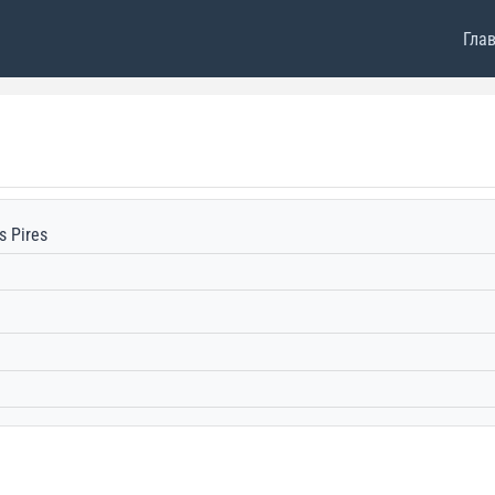
Гла
s Pires