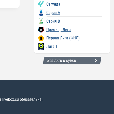
Сегунда
Серия A
Серия B
Премьер-Лига
Первая Лига (ФНЛ)
Лига 1
Все лиги и кубки
livebox.su обязательна.