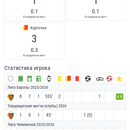
1
1
0.1
0.1
В среднем за матч
В среднем за матч
Карточки
3
0.3
В среднем за матч
Статистика игрока
Лига Европы 2025/2026
8
7
1
555′
2
1
6.8
Товарищеские матчи (клубы) 2026
1
0
1
45′
1 (0)
Лига Чемпионов 2025/2026