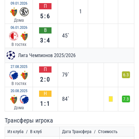
09.01.2026
П
1
5:6
Дома
06.01.2026
В
45`
3:4
В гостях
Лига Чемпионов 2025/2026
27.08.2025
П
79`
6.3
2:0
В гостях
20.08.2025
Н
84`
7.3
1:1
Дома
Трансферы игрока
Из клуба
/
В клуб
Дата Трансфера
/
Стоимость