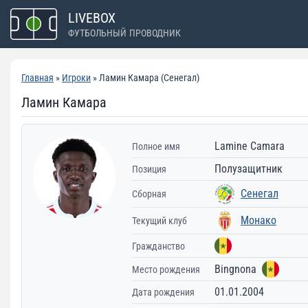
Перейти
LIVEBOX
к
ФУТБОЛЬНЫЙ ПРОВОДНИК
содержимому
Главная
»
Игроки
» Ламин Камара (Сенегал)
Ламин Камара
Lamine Camara
Полное имя
Полузащитник
Позиция
Сенегал
Сборная
Монако
Текущий клуб
Гражданство
Bingnona
Место рождения
01.01.2004
Дата рождения