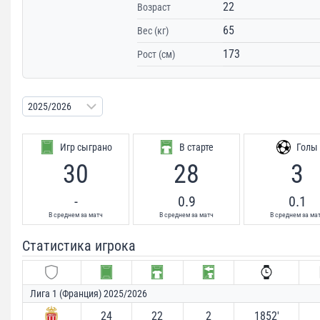
22
Возраст
65
Вес (кг)
173
Рост (см)
Игр сыграно
В старте
Голы
30
28
3
-
0.9
0.1
В среднем за матч
В среднем за матч
В среднем за ма
Статистика игрока
Лига 1 (Франция) 2025/2026
24
22
2
1852′