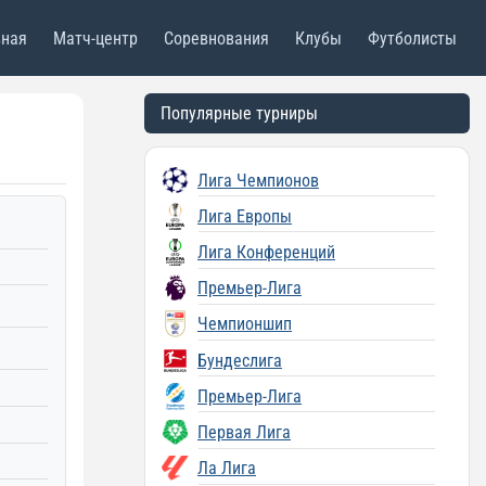
вная
Матч-центр
Соревнования
Клубы
Футболисты
Популярные турниры
Лига Чемпионов
Лига Европы
Лига Конференций
Премьер-Лига
Чемпионшип
Бундеслига
Премьер-Лига
Первая Лига
Ла Лига