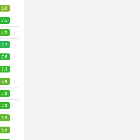
6.6
7.5
7.2
7.7
7.5
7.3
6.9
7.3
7.3
6.9
6.9