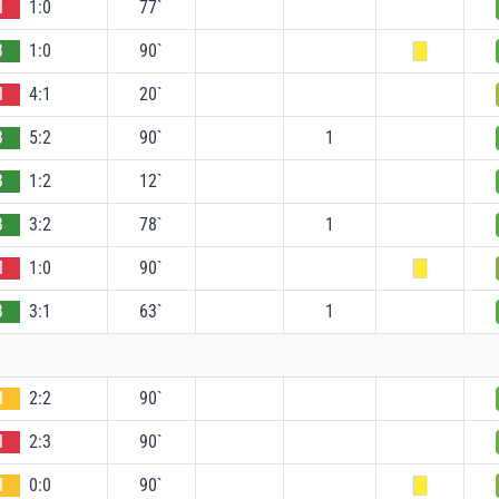
П
1:0
77`
В
1:0
90`
П
4:1
20`
В
5:2
90`
1
В
1:2
12`
В
3:2
78`
1
П
1:0
90`
В
3:1
63`
1
Н
2:2
90`
П
2:3
90`
Н
0:0
90`