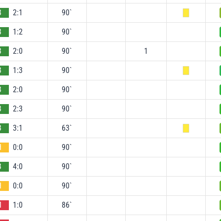
В
2:1
90`
В
1:2
90`
В
2:0
90`
1
В
1:3
90`
В
2:0
90`
В
2:3
90`
В
3:1
63`
Н
0:0
90`
В
4:0
90`
Н
0:0
90`
П
1:0
86`