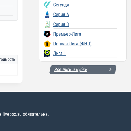
Сегунда
Серия A
Серия B
Премьер-Лига
Первая Лига (ФНЛ)
Лига 1
тоимость
Все лиги и кубки
livebox.su обязательна.