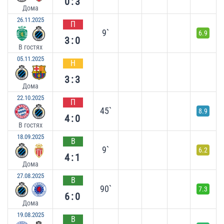
0:3
Дома
26.11.2025
П
9`
6.9
3:0
В гостях
05.11.2025
Н
3:3
Дома
22.10.2025
П
45`
8.9
4:0
В гостях
18.09.2025
В
9`
6.2
4:1
Дома
27.08.2025
В
90`
7.3
6:0
Дома
19.08.2025
В