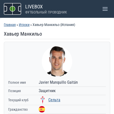
Перейти
LIVEBOX
к
ФУТБОЛЬНЫЙ ПРОВОДНИК
содержимому
Главная
»
Игроки
» Хавьер Манкильо (Испания)
Хавьер Манкильо
Javier Manquillo Gaitán
Полное имя
Защитник
Позиция
Сельта
Текущий клуб
Гражданство