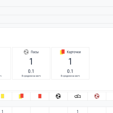
Пасы
Карточки
1
1
0.1
0.1
тч
В среднем за матч
В среднем за матч
1
1