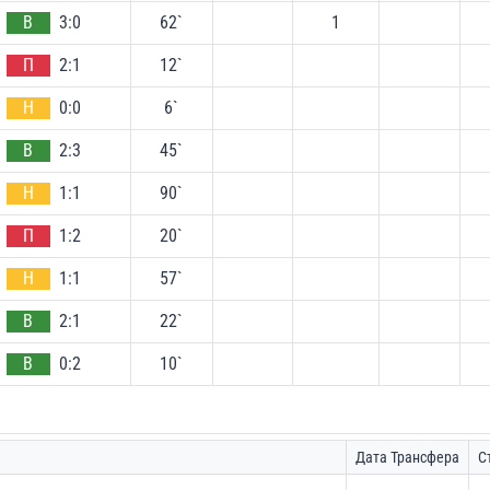
В
3:0
62`
1
П
2:1
12`
Н
0:0
6`
В
2:3
45`
Н
1:1
90`
П
1:2
20`
Н
1:1
57`
В
2:1
22`
В
0:2
10`
Дата Трансфера
С