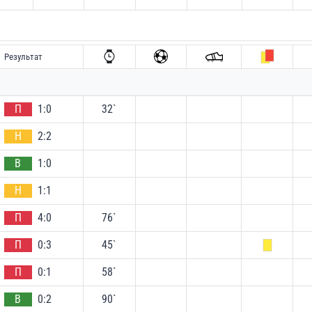
Результат
П
1:0
32`
Н
2:2
В
1:0
Н
1:1
П
4:0
76`
П
0:3
45`
П
0:1
58`
В
0:2
90`