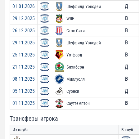
01.01.2026
Д
Шеффилд Уэнсдей
29.12.2025
В
WRE
26.12.2025
В
Сток Сити
29.11.2025
В
Шеффилд Уэнсдей
25.11.2025
В
Уотфорд
21.11.2025
Д
Блэкберн
08.11.2025
В
Миллуолл
05.11.2025
Д
Суонси
01.11.2025
В
Саутгемптон
Трансферы игрока
Из клуба
В клуб