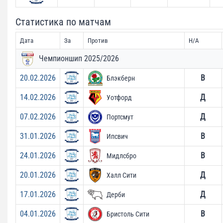
Статистика по матчам
Дата
За
Против
H/A
Чемпионшип 2025/2026
20.02.2026
В
Блэкберн
14.02.2026
Д
Уотфорд
07.02.2026
Д
Портсмут
31.01.2026
В
Ипсвич
24.01.2026
В
Мидлсбро
20.01.2026
Д
Халл Сити
17.01.2026
Д
Дерби
04.01.2026
В
Бристоль Сити