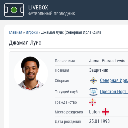
Перейти
LIVEBOX
к
ФУТБОЛЬНЫЙ ПРОВОДНИК
содержимому
Главная
»
Игроки
» Джамал Луис (Северная Ирландия)
Джамал Луис
Jamal Piaras Lewis
Полное имя
Защитник
Позиция
Северная Ирл
Сборная
Престон Норт
Текущий клуб
Гражданство
Luton
Место рождения
25.01.1998
Дата рождения