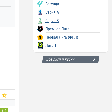
Сегунда
Серия A
Серия B
Премьер-Лига
Первая Лига (ФНЛ)
Лига 1
Все лиги и кубки
6.6