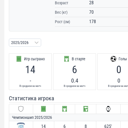
28
Возраст
70
Вес (кг)
178
Рост (см)
Игр сыграно
В старте
Голы
14
6
0
-
0.4
0
В среднем за матч
В среднем за матч
В среднем за ма
Статистика игрока
Чемпионшип 2025/2026
14
6
8
625′