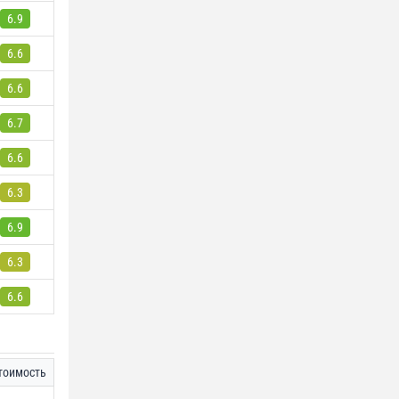
6.9
6.6
6.6
6.7
6.6
6.3
6.9
6.3
6.6
тоимость