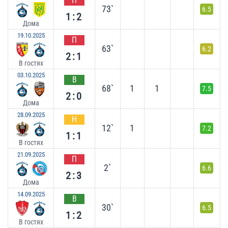
П
73`
6.5
1:2
Дома
19.10.2025
П
63`
6.2
2:1
В гостях
03.10.2025
В
68`
1
1
7.5
2:0
Дома
28.09.2025
Н
12`
1
7.2
1:1
В гостях
21.09.2025
П
2`
6.6
2:3
Дома
14.09.2025
В
30`
6.5
1:2
В гостях