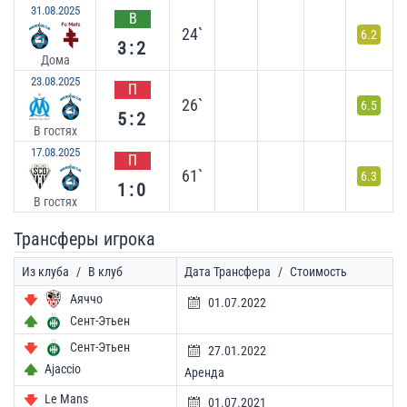
31.08.2025
В
24`
6.2
3:2
Дома
23.08.2025
П
26`
6.5
5:2
В гостях
17.08.2025
П
61`
6.3
1:0
В гостях
Трансферы игрока
Из клуба
/
В клуб
Дата Трансфера
/
Стоимость
Аяччо
01.07.2022
Сент-Этьен
Сент-Этьен
27.01.2022
Ajaccio
Аренда
Le Mans
01.07.2021