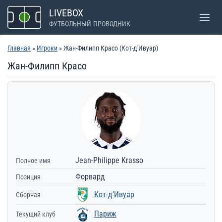
Перейти
LIVEBOX
к
ФУТБОЛЬНЫЙ ПРОВОДНИК
содержимому
Главная
»
Игроки
» Жан-Филипп Красо (Кот-д'Ивуар)
Жан-Филипп Красо
Jean-Philippe Krasso
Полное имя
Форвард
Позиция
Кот-д’Ивуар
Сборная
Париж
Текущий клуб