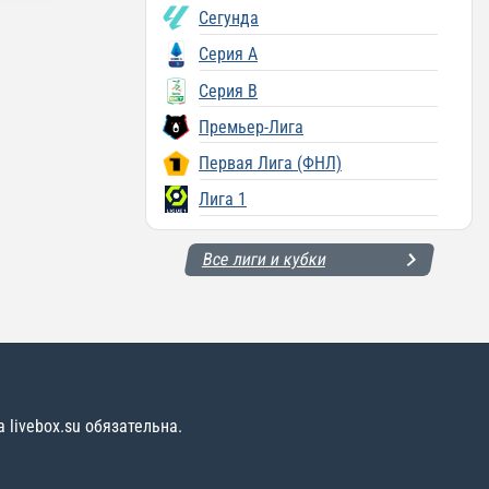
Сегунда
Серия A
Серия B
Премьер-Лига
Первая Лига (ФНЛ)
Лига 1
Все лиги и кубки
livebox.su обязательна.