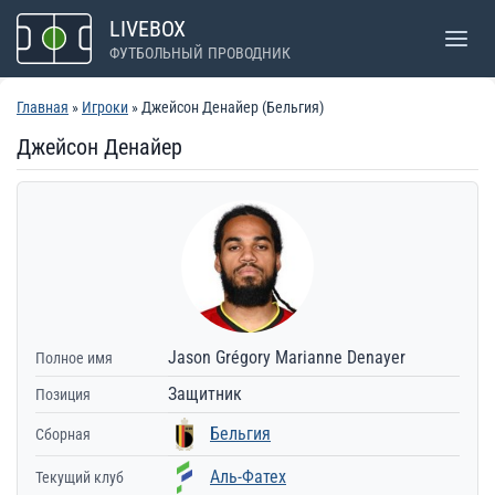
Перейти
LIVEBOX
к
ФУТБОЛЬНЫЙ ПРОВОДНИК
содержимому
Главная
»
Игроки
» Джейсон Денайер (Бельгия)
Джейсон Денайер
Jason Grégory Marianne Denayer
Полное имя
Защитник
Позиция
Бельгия
Сборная
Аль-Фатех
Текущий клуб