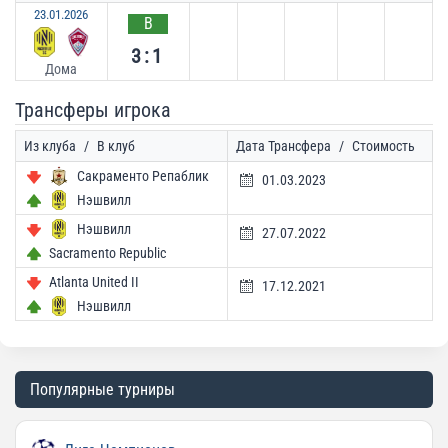
23.01.2026
В
3:1
Дома
Трансферы игрока
Из клуба
/
В клуб
Дата Трансфера
/
Стоимость
Сакраменто Репаблик
01.03.2023
Нэшвилл
Нэшвилл
27.07.2022
Sacramento Republic
Atlanta United II
17.12.2021
Нэшвилл
Популярные турниры