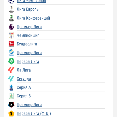
Лига Чемпионов
Лига Европы
Лига Конференций
Премьер-Лига
Чемпионшип
Бундеслига
Премьер-Лига
Первая Лига
Ла Лига
Сегунда
Серия A
Серия B
Премьер-Лига
Первая Лига (ФНЛ)