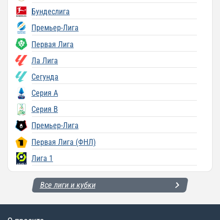
Бундеслига
Премьер-Лига
Первая Лига
Ла Лига
Сегунда
Серия A
Серия B
Премьер-Лига
Первая Лига (ФНЛ)
Лига 1
Все лиги и кубки