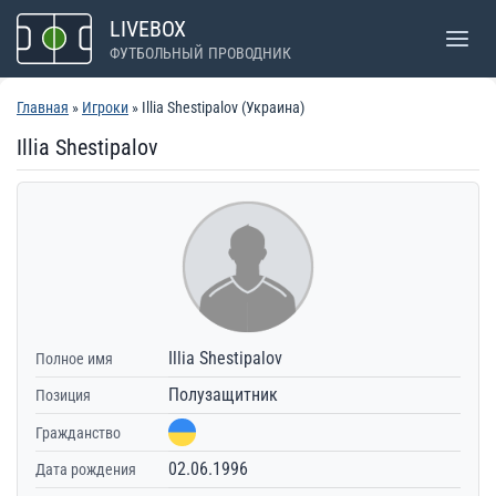
Перейти
LIVEBOX
к
ФУТБОЛЬНЫЙ ПРОВОДНИК
содержимому
Главная
»
Игроки
» Illia Shestipalov (Украина)
Illia Shestipalov
Illia Shestipalov
Полное имя
Полузащитник
Позиция
Гражданство
02.06.1996
Дата рождения