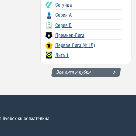
Сегунда
Серия A
Серия B
Премьер-Лига
Первая Лига (ФНЛ)
Лига 1
Все лиги и кубки
livebox.su обязательна.