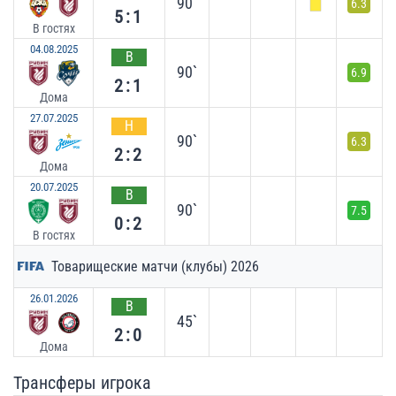
90`
6.3
5:1
В гостях
04.08.2025
В
90`
6.9
2:1
Дома
27.07.2025
Н
90`
6.3
2:2
Дома
20.07.2025
В
90`
7.5
0:2
В гостях
Товарищеские матчи (клубы) 2026
26.01.2026
В
45`
2:0
Дома
Трансферы игрока