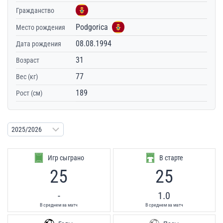
Гражданство
Podgorica
Место рождения
08.08.1994
Дата рождения
31
Возраст
77
Вес (кг)
189
Рост (см)
Игр сыграно
В старте
25
25
-
1.0
В среднем за матч
В среднем за матч