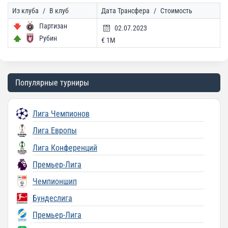
Из клуба
/
В клуб
Дата Трансфера
/
Стоимость
Партизан
02.07.2023
Рубин
€ 1M
Популярные турниры
Лига Чемпионов
Лига Европы
Лига Конференций
Премьер-Лига
Чемпионшип
Бундеслига
Премьер-Лига