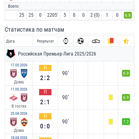
Всего:
25
25
0
2205′
5
0
0
2 (0)
1
0
6.8
Статистика по матчам
Дата
Результат
Российская Премьер-Лига 2025/2026
17.05.2026
Н
90`
6.9
2:2
Дома
11.05.2026
П
90`
6.9
2:1
В гостях
25.04.2026
Н
90`
7.2
0:0
Дома
18.04.2026