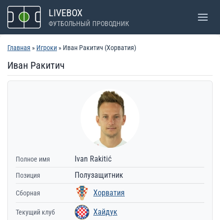
Перейти
LIVEBOX
к
ФУТБОЛЬНЫЙ ПРОВОДНИК
содержимому
Главная
»
Игроки
» Иван Ракитич (Хорватия)
Иван Ракитич
Ivan Rakitić
Полное имя
Полузащитник
Позиция
Хорватия
Сборная
Хайдук
Текущий клуб