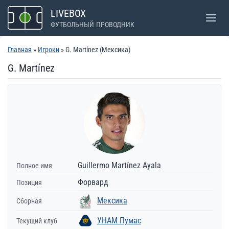
Перейти
LIVEBOX
к
ФУТБОЛЬНЫЙ ПРОВОДНИК
содержимому
Главная
»
Игроки
» G. Martínez (Мексика)
G. Martínez
Guillermo Martínez Ayala
Полное имя
Форвард
Позиция
Мексика
Сборная
УНАМ Пумас
Текущий клуб