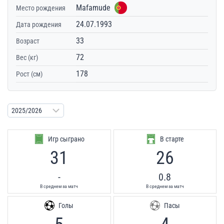
Mafamude
Место рождения
24.07.1993
Дата рождения
33
Возраст
72
Вес (кг)
178
Рост (см)
Игр сыграно
В старте
31
26
-
0.8
В среднем за матч
В среднем за матч
Голы
Пасы