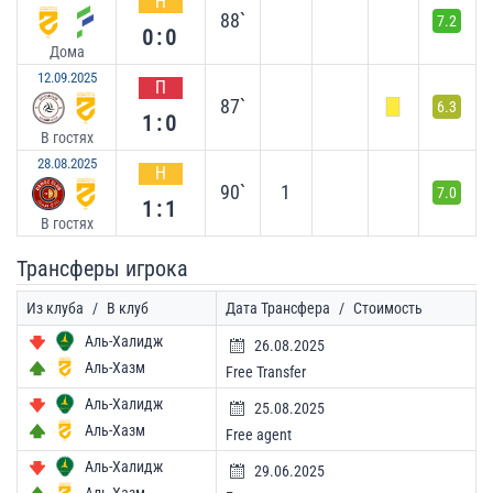
Н
88`
7.2
0:0
Дома
12.09.2025
П
87`
6.3
1:0
В гостях
28.08.2025
Н
90`
1
7.0
1:1
В гостях
Трансферы игрока
Из клуба
/
В клуб
Дата Трансфера
/
Стоимость
Аль-Халидж
26.08.2025
Аль-Хазм
Free Transfer
Аль-Халидж
25.08.2025
Аль-Хазм
Free agent
Аль-Халидж
29.06.2025
Аль-Хазм