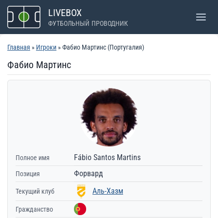
Перейти
LIVEBOX
к
ФУТБОЛЬНЫЙ ПРОВОДНИК
содержимому
Главная
»
Игроки
» Фабио Мартинс (Португалия)
Фабио Мартинс
Fábio Santos Martins
Полное имя
Форвард
Позиция
Аль-Хазм
Текущий клуб
Гражданство