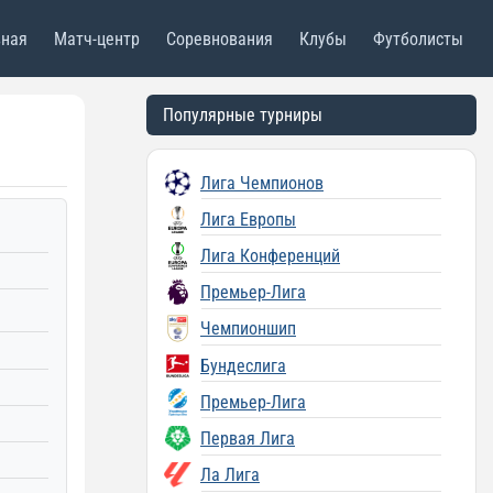
вная
Матч-центр
Соревнования
Клубы
Футболисты
Популярные турниры
Лига Чемпионов
Лига Европы
Лига Конференций
Премьер-Лига
Чемпионшип
Бундеслига
Премьер-Лига
Первая Лига
Ла Лига