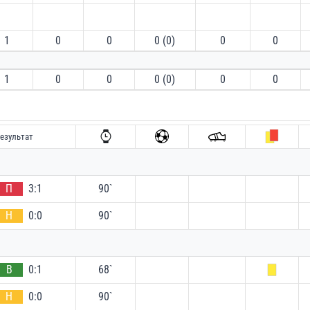
1
0
0
0 (0)
0
0
1
0
0
0 (0)
0
0
езультат
П
3:1
90`
Н
0:0
90`
В
0:1
68`
Н
0:0
90`