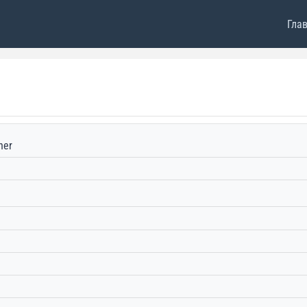
Гла
her