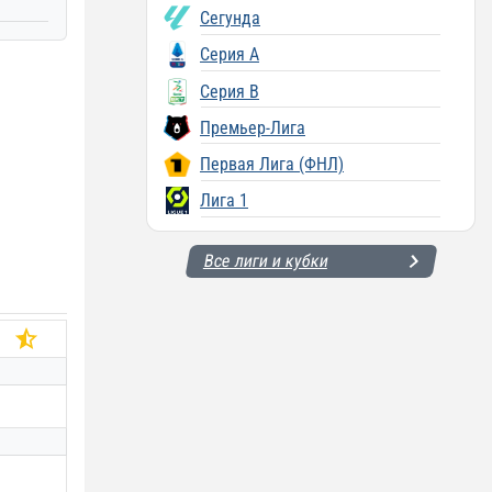
Сегунда
Серия A
Серия B
Премьер-Лига
Первая Лига (ФНЛ)
Лига 1
Все лиги и кубки