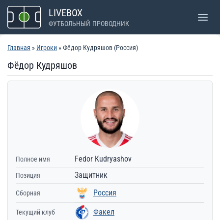
Перейти
LIVEBOX
к
ФУТБОЛЬНЫЙ ПРОВОДНИК
содержимому
Главная
»
Игроки
» Фёдор Кудряшов (Россия)
Фёдор Кудряшов
Fedor Kudryashov
Полное имя
Защитник
Позиция
Россия
Сборная
Факел
Текущий клуб