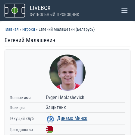
Перейти
LIVEBOX
к
ФУТБОЛЬНЫЙ ПРОВОДНИК
содержимому
Главная
»
Игроки
» Евгений Малашевич (Беларусь)
Евгений Малашевич
Evgeni Malashevich
Полное имя
Защитник
Позиция
Динамо Минск
Текущий клуб
Гражданство