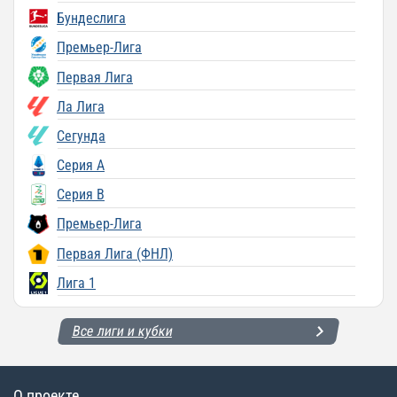
Бундеслига
Премьер-Лига
Первая Лига
Ла Лига
Сегунда
Серия A
Серия B
Премьер-Лига
Первая Лига (ФНЛ)
Лига 1
Все лиги и кубки
О проекте