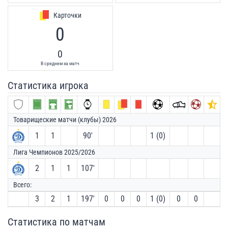
Карточки
0
0
В среднем за матч
Статистика игрока
Товарищеские матчи (клубы) 2026
1
1
90′
1 (0)
Лига Чемпионов 2025/2026
2
1
1
107′
Всего:
3
2
1
197′
0
0
0
1 (0)
0
0
Статистика по матчам