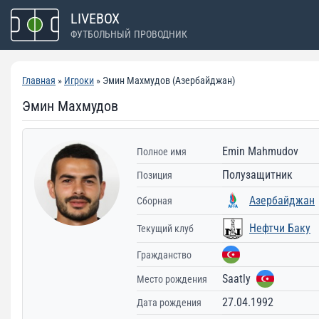
Перейти
LIVEBOX
к
ФУТБОЛЬНЫЙ ПРОВОДНИК
содержимому
Главная
»
Игроки
» Эмин Махмудов (Азербайджан)
Эмин Махмудов
Emin Mahmudov
Полное имя
Полузащитник
Позиция
Азербайджан
Сборная
Нефтчи Баку
Текущий клуб
Гражданство
Saatly
Место рождения
27.04.1992
Дата рождения