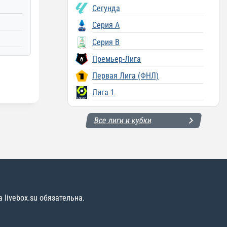
Сегунда
Серия A
Серия B
Премьер-Лига
Первая Лига (ФНЛ)
Лига 1
Все лиги и кубки
livebox.su обязательна.