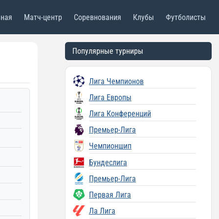
вная
Матч-центр
Соревнования
Клубы
Футболисты
Популярные турниры
Лига Чемпионов
Лига Европы
Лига Конференций
Премьер-Лига
Чемпионшип
Бундеслига
Премьер-Лига
Первая Лига
Ла Лига