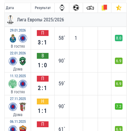
Дата
Результат
Лига Европы 2025/2026
29.01.2026
П
58`
1
8.0
3:1
В гостях
22.01.2026
В
90`
6.9
1:0
Дома
11.12.2025
П
59`
6.9
2:1
В гостях
27.11.2025
Н
90`
7.2
1:1
Дома
06.11.2025
П
61`
6.9