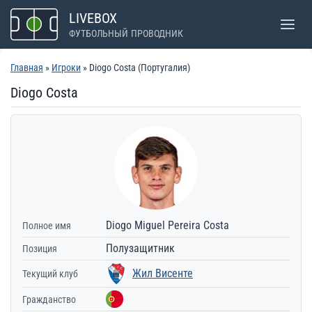
Перейти
LIVEBOX
к
ФУТБОЛЬНЫЙ ПРОВОДНИК
содержимому
Главная
»
Игроки
» Diogo Costa (Португалия)
Diogo Costa
Diogo Miguel Pereira Costa
Полное имя
Полузащитник
Позиция
Жил Висенте
Текущий клуб
Гражданство