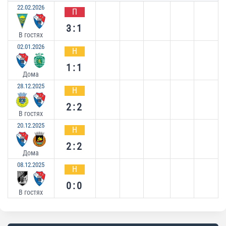
22.02.2026
П
3:1
В гостях
02.01.2026
Н
1:1
Дома
28.12.2025
Н
2:2
В гостях
20.12.2025
Н
2:2
Дома
08.12.2025
Н
0:0
В гостях