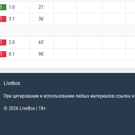
В
1:0
21`
П
3:1
36`
П
2:0
65`
П
0:1
90`
Livebox
При цитировании и использовании любых материалов ссылка на 
© 2026 LiveBox | 18+