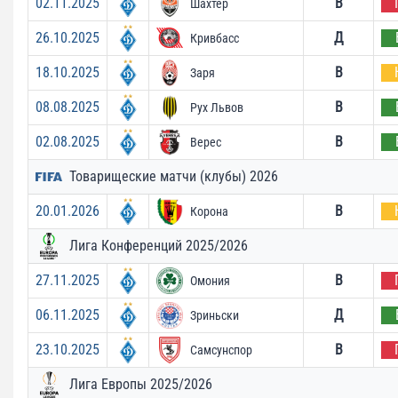
02.11.2025
В
Шахтер
26.10.2025
Д
Кривбасс
18.10.2025
В
Заря
08.08.2025
В
Рух Львов
02.08.2025
В
Верес
Товарищеские матчи (клубы) 2026
20.01.2026
В
Корона
Лига Конференций 2025/2026
27.11.2025
В
Омония
06.11.2025
Д
Зриньски
23.10.2025
В
Самсунспор
Лига Европы 2025/2026