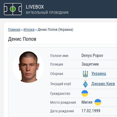
Перейти
LIVEBOX
к
ФУТБОЛЬНЫЙ ПРОВОДНИК
содержимому
Главная
»
Игроки
» Денис Попов (Украина)
Денис Попов
Denys Popov
Полное имя
Защитник
Позиция
Украина
Сборная
Динамо Киев
Текущий клуб
Гражданство
Мигия
Место рождения
17.02.1999
Дата рождения