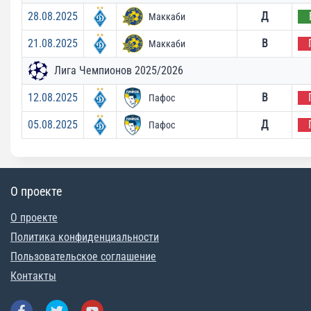
28.08.2025
Д
Маккаби
21.08.2025
В
Маккаби
Лига Чемпионов 2025/2026
12.08.2025
В
Пафос
05.08.2025
Д
Пафос
О проекте
О проекте
Политика конфиденциальности
Пользовательское соглашение
Контакты