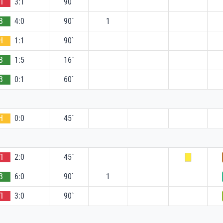
П
3:1
90`
В
4:0
90`
1
Н
1:1
90`
В
1:5
16`
В
0:1
60`
Н
0:0
45`
П
2:0
45`
В
6:0
90`
1
П
3:0
90`