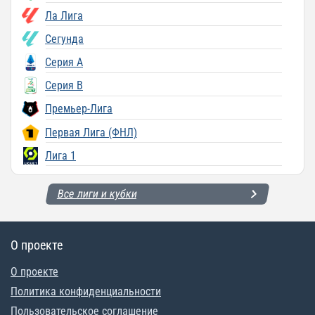
Ла Лига
Сегунда
Серия A
Серия B
Премьер-Лига
Первая Лига (ФНЛ)
Лига 1
Все лиги и кубки
О проекте
О проекте
Политика конфиденциальности
Пользовательское соглашение