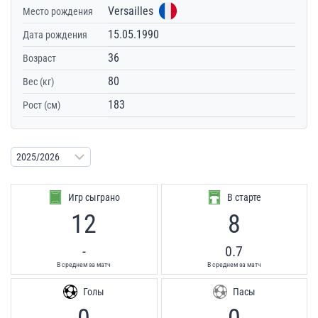
Versailles
Место рождения
15.05.1990
Дата рождения
36
Возраст
80
Вес (кг)
183
Рост (см)
Игр сыграно
В старте
12
8
-
0.7
В среднем за матч
В среднем за матч
Голы
Пасы