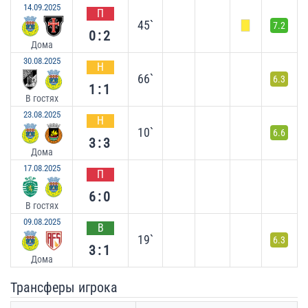
14.09.2025
П
45`
7.2
0:2
Дома
30.08.2025
Н
66`
6.3
1:1
В гостях
23.08.2025
Н
10`
6.6
3:3
Дома
17.08.2025
П
6:0
В гостях
09.08.2025
В
19`
6.3
3:1
Дома
Трансферы игрока