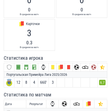
0
0
0
0
В среднем за матч
В среднем за матч
Карточки
3
0.3
В среднем за матч
Статистика игрока
Португальская Примейра Лига 2025/2026
12
8
4
660′
3
6.7
Статистика по матчам
Дата
Результат