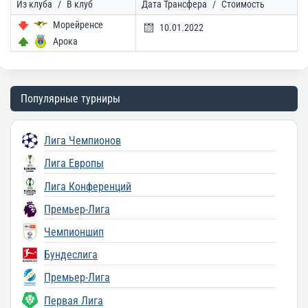
Из клуба
/
В клуб
Дата Трансфера
/
Стоимость
Морейренсе
10.01.2022
Арока
Популярные турниры
Лига Чемпионов
Лига Европы
Лига Конференций
Премьер-Лига
Чемпионшип
Бундеслига
Премьер-Лига
Первая Лига