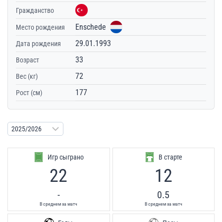
Гражданство
Enschede
Место рождения
29.01.1993
Дата рождения
33
Возраст
72
Вес (кг)
177
Рост (см)
Игр сыграно
В старте
22
12
-
0.5
В среднем за матч
В среднем за матч