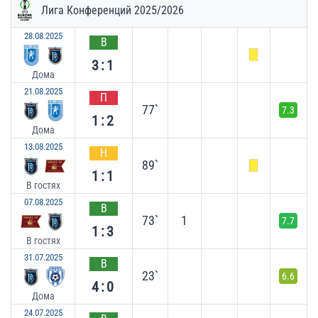
Лига Конференций 2025/2026
28.08.2025
В
3:1
Дома
21.08.2025
П
77`
7.3
1:2
Дома
13.08.2025
Н
89`
1:1
В гостях
07.08.2025
В
73`
1
7.7
1:3
В гостях
31.07.2025
В
23`
6.6
4:0
Дома
24.07.2025