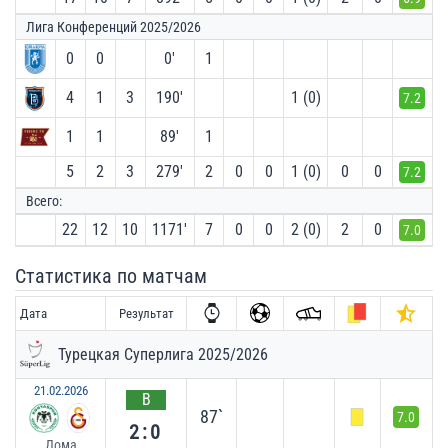
Лига Конференций 2025/2026
0
0
0′
1
4
1
3
190′
1 (0)
7.2
1
1
89′
1
5
2
3
279′
2
0
0
1 (0)
0
0
7.2
Всего:
22
12
10
1171′
7
0
0
2 (0)
2
0
7.0
Статистика по матчам
Дата
Результат
Турецкая Суперлига 2025/2026
21.02.2026
В
87`
7.0
2:0
Дома