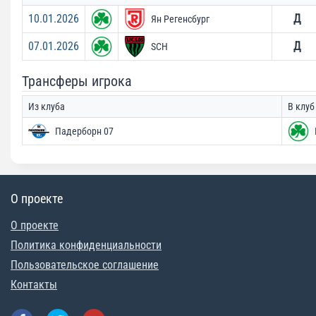
10.01.2026
Д
Ян Регенсбург
07.01.2026
Д
SCH
Трансферы игрока
Из клуба
В клуб
Падерборн 07
О проекте
О проекте
Политика конфиденциальности
Пользовательское соглашение
Контакты