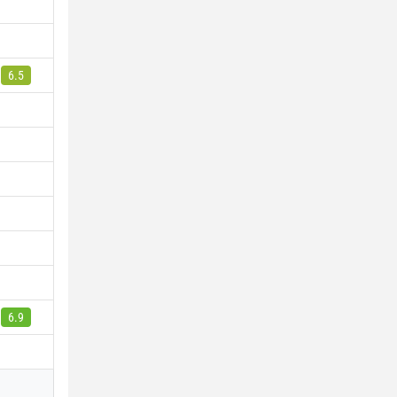
6.5
6.9