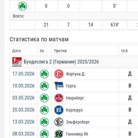
0
0
0′
Всего:
21
7
14
674′
Статистика по матчам
Дата
За
Против
H/A
Бундеслига 2 (Германия) 2025/2026
17.05.2026
Д
Фортуна Д
10.05.2026
В
Герта
03.05.2026
Д
Нюрнберг
20.03.2026
В
Карлсруэ
13.03.2026
Д
Эльферсберг
08.03.2026
В
Ганновер 96