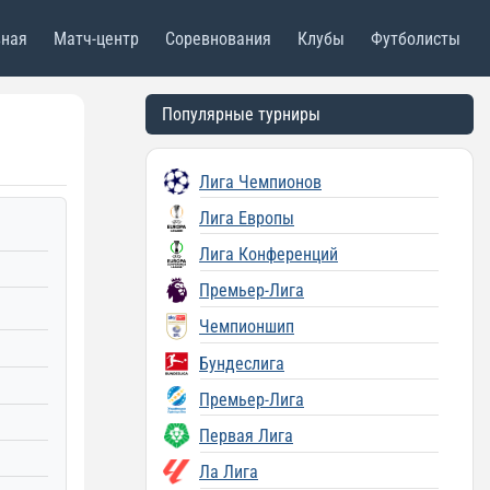
вная
Матч-центр
Соревнования
Клубы
Футболисты
Популярные турниры
Лига Чемпионов
Лига Европы
Лига Конференций
Премьер-Лига
Чемпионшип
Бундеслига
Премьер-Лига
Первая Лига
Ла Лига