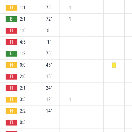
Н
1:1
75`
1
В
2:1
72`
1
П
1:0
8`
П
4:5
1`
В
1:2
75`
Н
0:0
45`
П
2:0
15`
П
2:1
24`
Н
3:3
12`
1
Н
2:2
14`
П
0:3