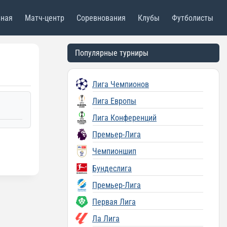
вная
Матч-центр
Соревнования
Клубы
Футболисты
Популярные турниры
Лига Чемпионов
Лига Европы
Лига Конференций
Премьер-Лига
Чемпионшип
Бундеслига
Премьер-Лига
Первая Лига
Ла Лига