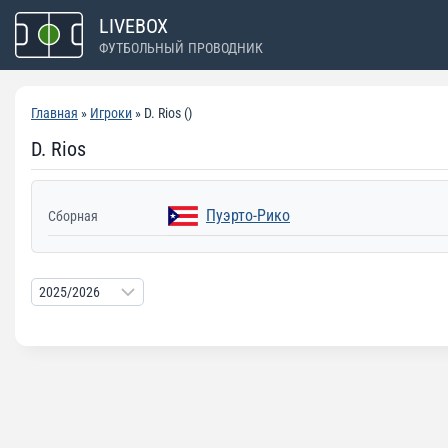
Перейти
LIVEBOX
к
ФУТБОЛЬНЫЙ ПРОВОДНИК
содержимому
Главная
»
Игроки
» D. Rios ()
D. Rios
Пуэрто-Рико
Сборная