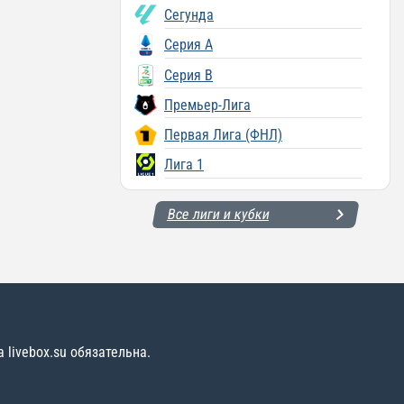
Сегунда
Серия A
Серия B
Премьер-Лига
Первая Лига (ФНЛ)
Лига 1
Все лиги и кубки
livebox.su обязательна.