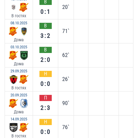
В
20`
0:1
В гостях
08.10.2025
В
71`
3:2
Дома
03.10.2025
В
62`
2:0
Дома
29.09.2025
Н
26`
0:0
В гостях
20.09.2025
П
90`
2:3
Дома
14.09.2025
Н
76`
0:0
В гостях