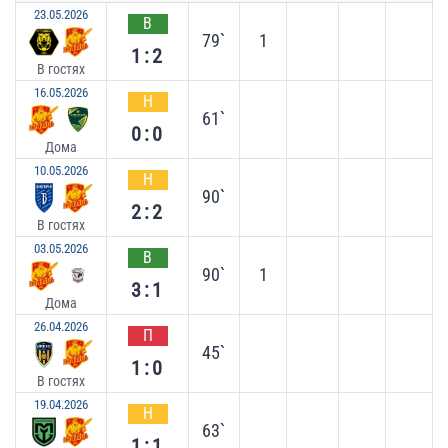
23.05.2026
В
79`
1
1:2
В гостях
16.05.2026
Н
61`
0:0
Дома
10.05.2026
Н
90`
2:2
В гостях
03.05.2026
В
90`
1
3:1
Дома
26.04.2026
П
45`
1:0
В гостях
19.04.2026
Н
63`
1:1