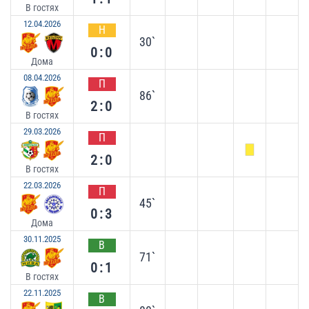
В гостях
12.04.2026
Н
30`
0:0
Дома
08.04.2026
П
86`
2:0
В гостях
29.03.2026
П
2:0
В гостях
22.03.2026
П
45`
0:3
Дома
30.11.2025
В
71`
0:1
В гостях
22.11.2025
В