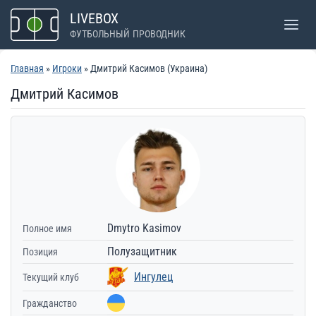
Перейти
LIVEBOX
к
ФУТБОЛЬНЫЙ ПРОВОДНИК
содержимому
Главная
»
Игроки
» Дмитрий Касимов (Украина)
Дмитрий Касимов
Dmytro Kasimov
Полное имя
Полузащитник
Позиция
Ингулец
Текущий клуб
Гражданство