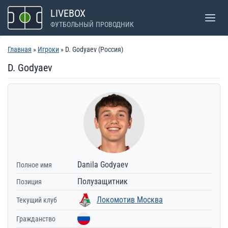
Перейти
LIVEBOX
к
ФУТБОЛЬНЫЙ ПРОВОДНИК
содержимому
Главная
»
Игроки
» D. Godyaev (Россия)
D. Godyaev
Danila Godyaev
Полное имя
Полузащитник
Позиция
Локомотив Москва
Текущий клуб
Гражданство