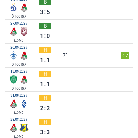
В
3:5
В гостях
27.09.2025
В
1:0
Дома
20.09.2025
Н
7`
6.7
1:1
В гостях
13.09.2025
Н
1:1
В гостях
31.08.2025
Н
2:2
Дома
23.08.2025
Н
3:3
Дома