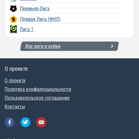
Премьер-Лига
Первая Лига (ФНЛ)
Лига 1
Все лиги и кубки
О проекте
О проекте
Политика конфиденциальности
Пользовательское соглашение
Контакты