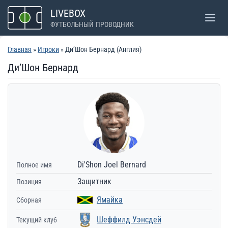
Перейти
LIVEBOX
к
ФУТБОЛЬНЫЙ ПРОВОДНИК
содержимому
Главная
»
Игроки
» Ди’Шон Бернард (Англия)
Ди’Шон Бернард
Di'Shon Joel Bernard
Полное имя
Защитник
Позиция
Ямайка
Сборная
Шеффилд Уэнсдей
Текущий клуб