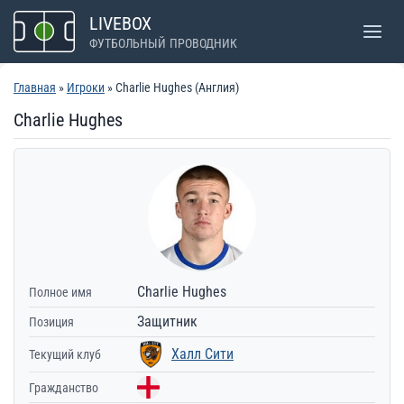
Перейти
LIVEBOX
к
ФУТБОЛЬНЫЙ ПРОВОДНИК
содержимому
Главная
»
Игроки
» Charlie Hughes (Англия)
Charlie Hughes
Charlie Hughes
Полное имя
Защитник
Позиция
Халл Сити
Текущий клуб
Гражданство