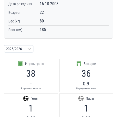
16.10.2003
Дата рождения
22
Возраст
80
Вес (кг)
185
Рост (см)
Игр сыграно
В старте
38
36
-
0.9
В среднем за матч
В среднем за матч
Голы
Пасы
1
1