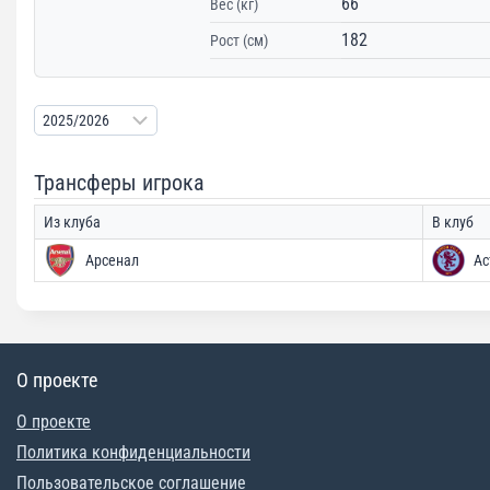
66
Вес (кг)
182
Рост (см)
Трансферы игрока
Из клуба
В клуб
Арсенал
Ас
О проекте
О проекте
Политика конфиденциальности
Пользовательское соглашение