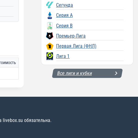
Сегунда
Серия A
Серия B
Премьер-Лига
Первая Лига (ФНЛ)
Лига 1
тоимость
Все лиги и кубки
livebox.su обязательна.