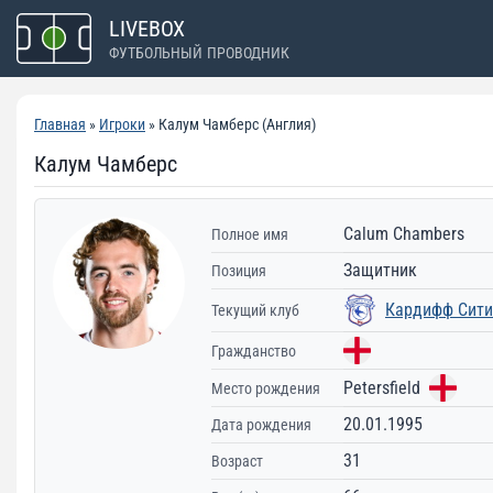
Перейти
LIVEBOX
к
ФУТБОЛЬНЫЙ ПРОВОДНИК
содержимому
Главная
»
Игроки
» Калум Чамберс (Англия)
Калум Чамберс
Calum Chambers
Полное имя
Защитник
Позиция
Кардифф Сити
Текущий клуб
Гражданство
Petersfield
Место рождения
20.01.1995
Дата рождения
31
Возраст