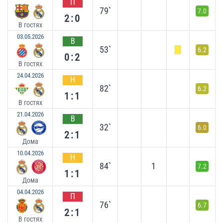
П
79`
7.0
2:0
В гостях
03.05.2026
В
53`
6.2
0:2
В гостях
24.04.2026
Н
82`
6.2
1:1
В гостях
21.04.2026
В
32`
6.0
2:1
Дома
10.04.2026
Н
84`
1
7.2
1:1
Дома
04.04.2026
П
76`
6.7
2:1
В гостях