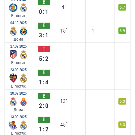
В
4`
6.7
0:1
В гостях
04.10.2025
В
15`
1
6.9
3:1
Дома
27.09.2025
П
5:2
В гостях
23.09.2025
В
1:4
В гостях
20.09.2025
В
13`
6.3
2:0
Дома
13.09.2025
В
45`
6.3
1:2
В гостях