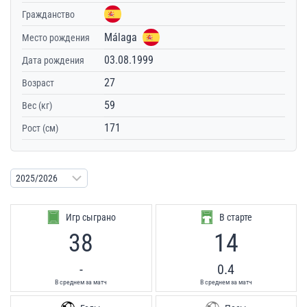
Гражданство
Málaga
Место рождения
03.08.1999
Дата рождения
27
Возраст
59
Вес (кг)
171
Рост (см)
Игр сыграно
В старте
38
14
-
0.4
В среднем за матч
В среднем за матч