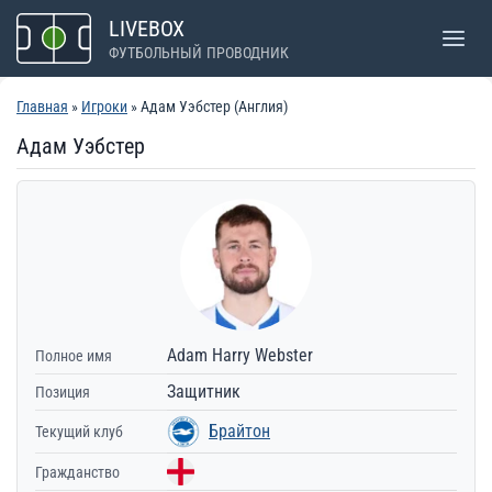
Перейти
LIVEBOX
к
ФУТБОЛЬНЫЙ ПРОВОДНИК
содержимому
Главная
»
Игроки
» Адам Уэбстер (Англия)
Адам Уэбстер
Adam Harry Webster
Полное имя
Защитник
Позиция
Брайтон
Текущий клуб
Гражданство