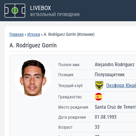
Перейти
LIVEBOX
к
ФУТБОЛЬНЫЙ ПРОВОДНИК
содержимому
Главная
»
Игроки
» A. Rodríguez Gorrín (Испания)
A. Rodríguez Gorrín
Alejandro Rodríguez 
Полное имя
Полузащитник
Позиция
Оксфорд Юна
Текущий клуб
Гражданство
Santa Cruz de Teneri
Место рождения
01.08.1993
Дата рождения
33
Возраст