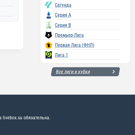
Сегунда
Серия A
Серия B
Премьер-Лига
Первая Лига (ФНЛ)
Лига 1
Все лиги и кубки
livebox.su обязательна.