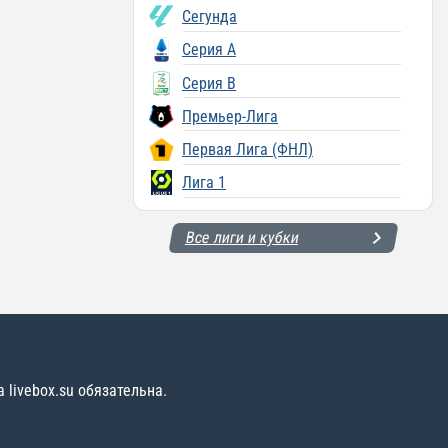
Сегунда
Серия A
Серия B
Премьер-Лига
Первая Лига (ФНЛ)
Лига 1
Все лиги и кубки
livebox.su обязательна.