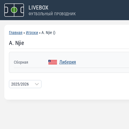
Перейти
LIVEBOX
к
ФУТБОЛЬНЫЙ ПРОВОДНИК
содержимому
Главная
»
Игроки
» A. Njie ()
A. Njie
Либерия
Сборная