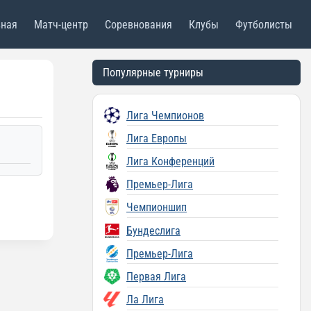
вная
Матч-центр
Соревнования
Клубы
Футболисты
Популярные турниры
Лига Чемпионов
Лига Европы
Лига Конференций
Премьер-Лига
Чемпионшип
Бундеслига
Премьер-Лига
Первая Лига
Ла Лига